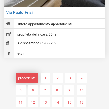
Via Paolo Frisi
Intero appartamento Appartamenti
proprietà della casa 35 ㎡
A disposizione 09-06-2025
3675
precedente
1
2
3
4
5
6
7
8
9
10
11
12
13
14
15
16