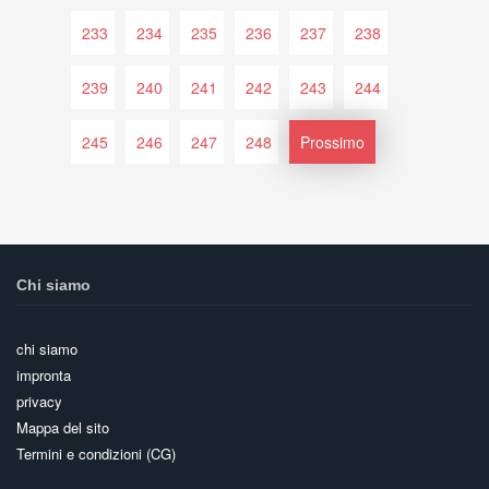
233
234
235
236
237
238
239
240
241
242
243
244
245
246
247
248
Prossimo
Chi siamo
chi siamo
impronta
privacy
Mappa del sito
Termini e condizioni (CG)