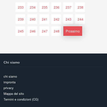
233
234
235
236
237
238
239
240
241
242
243
244
245
246
247
248
Prossimo
Chi siamo
chi siamo
impronta
privacy
Mappa del sito
Termini e condizioni (CG)