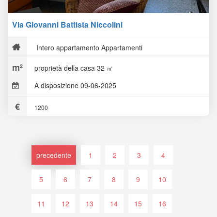
Via Giovanni Battista Niccolini
Intero appartamento Appartamenti
proprietà della casa 32 ㎡
A disposizione 09-06-2025
1200
precedente
1
2
3
4
5
6
7
8
9
10
11
12
13
14
15
16