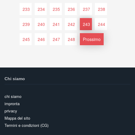
233
234
235
236
237
238
239
240
241
242
243
244
245
246
247
248
Prossimo
Chi siamo
chi siamo
impronta
privacy
Mappa del sito
Termini e condizioni (CG)