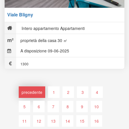
Viale Bligny
Intero appartamento Appartamenti
proprietà della casa 30 ㎡
A disposizione 09-06-2025
1300
precedente
1
2
3
4
5
6
7
8
9
10
11
12
13
14
15
16