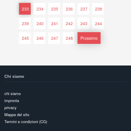
233
234
235
236
237
238
239
240
241
242
243
244
245
246
247
248
Prossimo
Chi siamo
chi siamo
impronta
privacy
Mappa del sito
Termini e condizioni (CG)