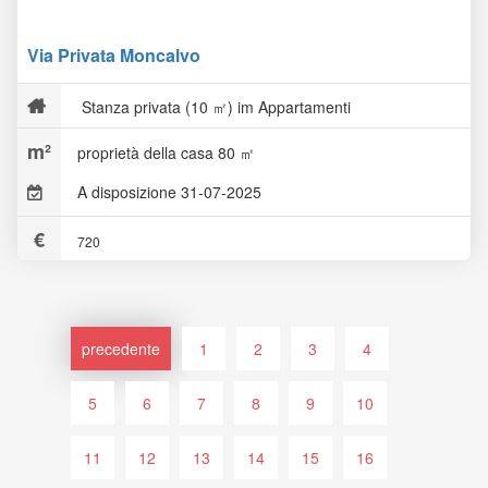
Via Privata Moncalvo
Stanza privata (10 ㎡) im Appartamenti
proprietà della casa 80 ㎡
A disposizione 31-07-2025
720
precedente
1
2
3
4
5
6
7
8
9
10
11
12
13
14
15
16