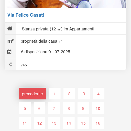
Via Felice Casati
Stanza privata (12 ㎡) im Appartamenti
proprietà della casa ㎡
A disposizione 01-07-2025
745
precedente
1
2
3
4
5
6
7
8
9
10
11
12
13
14
15
16