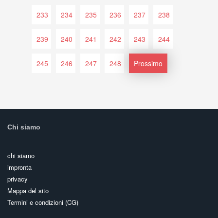
233
234
235
236
237
238
239
240
241
242
243
244
245
246
247
248
Prossimo
Chi siamo
chi siamo
impronta
privacy
Mappa del sito
Termini e condizioni (CG)